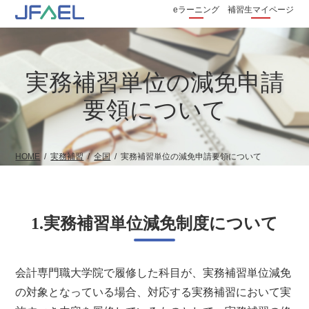
eラーニング
補習生マイページ
実務補習単位の減免申請
要領について
HOME
実務補習
全国
実務補習単位の減免申請要領について
1.実務補習単位減免制度について
会計専門職大学院で履修した科目が、実務補習単位減免
の対象となっている場合、対応する実務補習において実