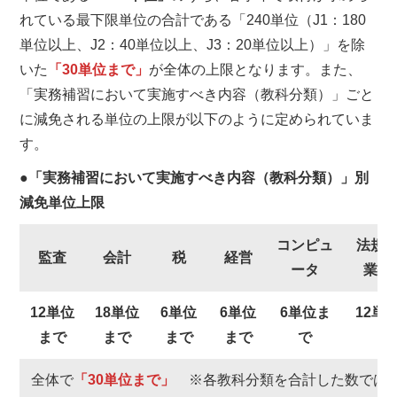
れている最下限単位の合計である「240単位（J1：180
単位以上、J2：40単位以上、J3：20単位以上）」を除
いた
「30単位まで」
が全体の上限となります。また、
「実務補習において実施すべき内容（教科分類）」ごと
に減免される単位の上限が以下のように定められていま
す。
●「実務補習において実施すべき内容（教科分類）」別
減免単位上限
コンピュ
法規
監査
会計
税
経営
ータ
業倫
12単位
18単位
6単位
6単位
6単位ま
12単
まで
まで
まで
まで
で
で
全体で
「30単位まで」
※各教科分類を合計した数では