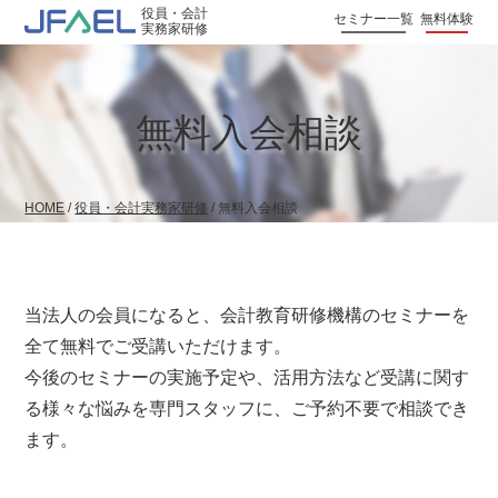
役員・会計
セミナー一覧
無料体験
実務家研修
無料入会相談
HOME
/
役員・会計実務家研修
/
無料入会相談
当法人の会員になると、会計教育研修機構のセミナーを
全て無料でご受講いただけます。
今後のセミナーの実施予定や、活用方法など受講に関す
る様々な悩みを専門スタッフに、ご予約不要で相談でき
ます。