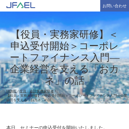
お問い合わせ
【役員・実務家研修】＜
申込受付開始＞コーポレ
ートファイナンス入門―
企業経営を支える「おカ
ネ」の話
HOME
/
役員・会計実務家研修
/
【役員・実務家研修】＜申込受付開始＞コーポレートファイナンス入門―企業
経営を支える「おカネ」の話
本日、セミナーの申込受付を開始いたしました。