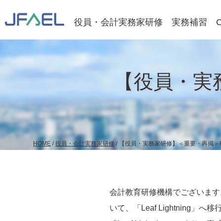
役員・会計実務家研修
実務補習
【役員・実
HOME
/
役員・会計実務家研修
/
【役員・実務家研修】＜重要・再掲＞
会計教育研修機構でございます
いて、「Leaf Lightning