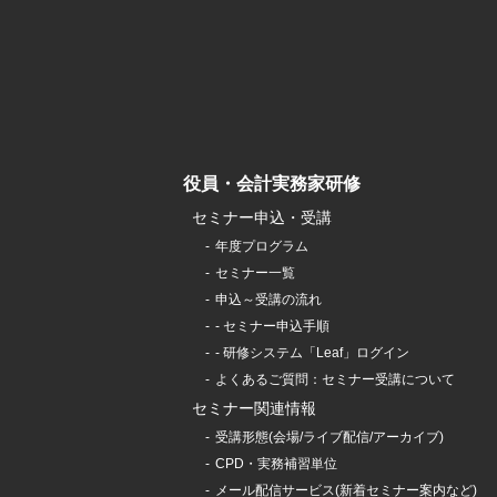
役員・会計実務家研修
セミナー申込・受講
年度プログラム
セミナー一覧
申込～受講の流れ
- セミナー申込手順
- 研修システム「Leaf」ログイン
よくあるご質問：セミナー受講について
セミナー関連情報
受講形態(会場/ライブ配信/アーカイブ)
CPD・実務補習単位
メール配信サービス(新着セミナー案内など)