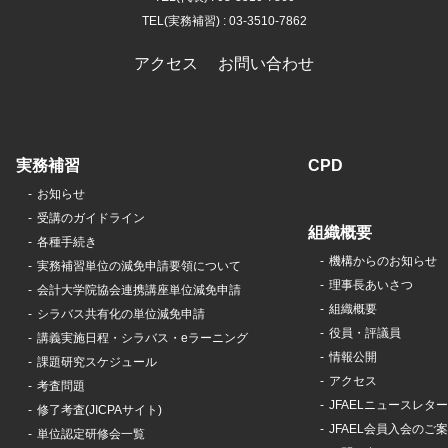
TEL(実務補習) : 03-3510-7862
アクセス
お問い合わせ
実務補習
CPD
お知らせ
受講のガイドライン
組織概要
各種手続き
機構からのお知らせ
実務補習単位の減免申請要領について
理事長あいさつ
会計大学院協会連携講座単位減免申請
組織概要
シラバス共有化の単位減免申請
役員・評議員
講義実施日程・シラバス・eラーニング
情報公開
課題研究スケジュール
アクセス
考査問題
JFAELニュースレター
修了考査(JICPAサイト)
JFAEL会員入会のご
単位認定研修会一覧