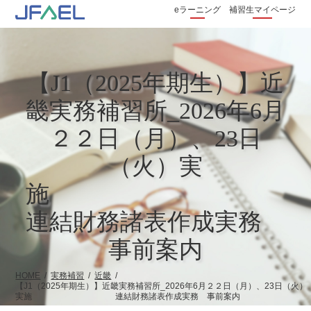
eラーニング
補習生マイページ
【J1（2025年期生）】近
畿実務補習所_2026年6月
２２日（月）、23日
（火）実
施
連結財務諸表作成実務
事前案内
HOME
実務補習
近畿
【J1（2025年期生）】近畿実務補習所_2026年6月２２日（月）、23日（火）
実施 連結財務諸表作成実務 事前案内