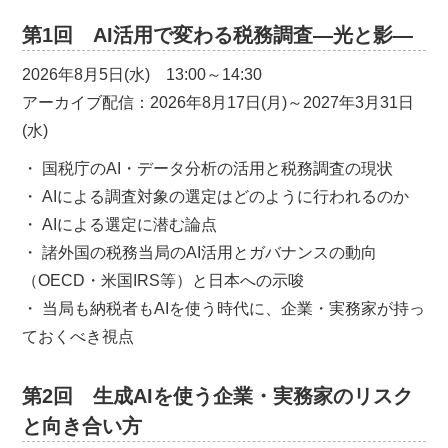
第1回 AI活用で変わる税務調査―光と影―
2026年8月5日(水) 13:00～14:30
アーカイブ配信：2026年8月17日(月)～2027年3月31日
(水)
・ 国税庁のAI・データ分析の活用と税務調査の現状
・ AIによる調査対象の選定はどのように行われるのか
・ AIによる選定に潜む論点
・ 諸外国の税務当局のAI活用とガバナンスの動向
（OECD・米国IRS等）と日本への示唆
・ 当局も納税者もAIを使う時代に、企業・実務家が持っ
ておくべき視点
第2回 生成AIを使う企業・実務家のリスク
と向き合い方