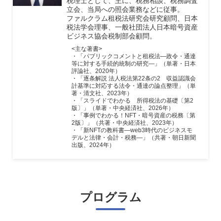
税理士として、主に、税務相談、税務調査
立会、当局への照会業務などに従事。
ファルクラム租税法研究会研究顧問、日本
税法学会理事、一般社団法人日本暗号資産
ビジネス協会税制部会顧問。
<主な著書>
・「パブリックコメントと租税法―政令・通達
等に対する手続的統制の研究―」（単著・日本
評論社、2020年）
・「逐条解説 法人税法第22条の2 収益認識会
計基準に対応する法令・通達の論点整理」（単
著・清文社、2023年）
・「スライドでわかる 所得税法の基礎〔第2
版〕」（単著・中央経済社、2026年）
・「事例でわかる！NFT・暗号資産の税務〔第
2版〕」（共著・中央経済社、2023年）
・「新NFTの教科書―web3時代のビジネスモ
デルと法律・会計・税務―」（共著・朝日新聞
出版、2024年）
プログラム