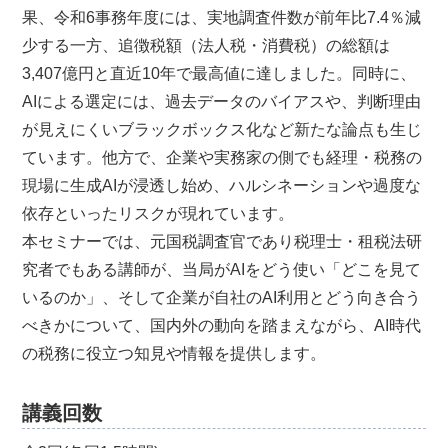
果、令和6事務年度には、実地調査件数が前年比7.4％減
少する一方、追徴税額（法人税・消費税）の総額は
3,407億円と直近10年で最高値に達しました。同時に、
AIによる選定には、過去データのバイアスや、判断理由
が見えにくいブラックボックス化など新たな論点も生じ
ています。他方で、企業や実務家の側でも経理・税務の
現場に生成AIが浸透し始め、ハルシネーションや過度な
依存といったリスクが現れています。
本セミナーでは、元国税調査官であり税理士・租税法研
究者でもある講師が、当局がAIをどう使い「どこを見て
いるのか」、そして企業が自社のAI利用とどう向き合う
べきかについて、国内外の動向を踏まえながら、AI時代
の税務に役立つ知見や情報を提供します。
講義回数