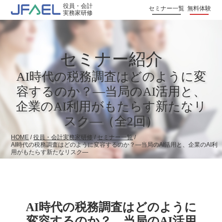
役員・会計
セミナー一覧
無料体験
実務家研修
セミナー紹介
AI時代の税務調査はどのように変
容するのか？―当局のAI活用と、
企業のAI利用がもたらす新たなリ
スク―（全2回）
HOME
/
役員・会計実務家研修
/
セミナー一覧
/
AI時代の税務調査はどのように変容するのか？―当局のAI活用と、企業のAI利
用がもたらす新たなリスク―
AI時代の税務調査はどのように
変容するのか？―当局のAI活用