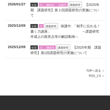
2026/01/27
,
,
【2025年
全国
J1
継続生
短縮生
課題研究
期 課題研究】第２回課題研究の実施につい
て
2025/12/09
保護中: 「相手に伝わる！
全国
J1
課題研究
書く力講座」 ～課題研究
作成上の留意点等の解説動画～
2025/12/09
,
【2025年期 課題
全国
J1
継続生
課題研究
研究】第1回課題研究の実施について
TOPへ戻る
RSS_2.0