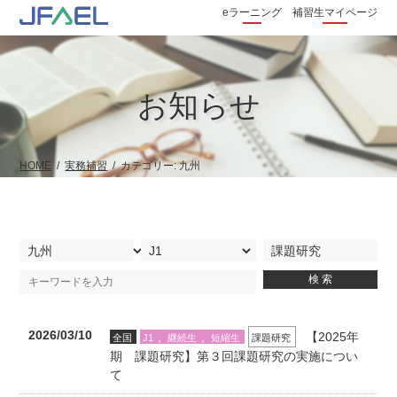
eラーニング
補習生マイページ
お知らせ
HOME
実務補習
カテゴリー:
九州
2026/03/10
,
,
【2025年
全国
J1
継続生
短縮生
課題研究
期 課題研究】第３回課題研究の実施につい
て