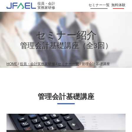
役員・会計
セミナー一覧
無料体験
実務家研修
セミナー紹介
管理会計基礎講座（全3回）
HOME
/
役員・会計実務家研修
/
セミナー一覧
/
管理会計基礎講座
管理会計基礎講座