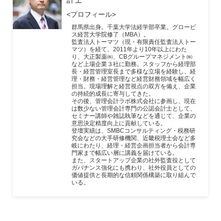
<プロフィール>
群馬県出身。千葉大学法経学部卒業。グロービ
ス経営大学院修了（MBA）。
監査法人トーマツ（現・有限責任監査法人トー
マツ）を経て、2011年より10年以上にわた
り、大正製薬㈱、CBグループマネジメント㈱
など上場企業３社に勤務。スタッフから経理部
長・経営管理室長まで多様な立場を経験し、経
理・財務・経営管理など経営財務領域を幅広く
担当。現場理解と経営視点の双方を備え、企業
の持続的成長に寄与してきた。
その後、管理会計ラボ株式会社に参画し、現在
は数少ない管理会計専門の公認会計士として、
セミナー講師や雑誌執筆などを通じて、企業の
意思決定精度向上に貢献している。
登壇実績は、SMBCコンサルティング・税務研
究会などの大手研修機関、近畿税理士会など多
岐にわたり、経理・経営企画担当者から会計専
門家まで幅広い層に講義を届けている。
また、スタートアップ企業の社外監査役として
ガバナンス強化にも携わり、社外役員としての
価値提供と長期的な信頼関係構築に取り組んで
いる。